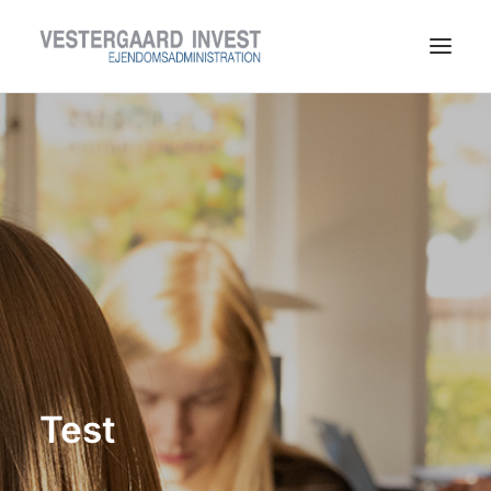
LEDIGE LEJEMÅL
TIL LEJERE
TIL UDLEJERE
OM VESTERGAARD INVEST
KONTAKT
Test